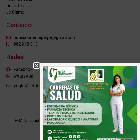
Deportes
Lo último
Contacto
noticiasarequipa.pe@gmail.com
982 918 013
Redes
Facebook
whatsApp
Copyright© | NoticiasArequipa.pe |
Grupo HBA Noticias
| Todos los
derechos reservados
VISITE TAMBIÉN
HBA Noticias
Cusco Informa
Moquegua Noticias
Tacna Noticias
Puno Noticias