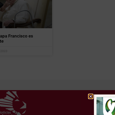
papa Francisco es
te
 2023