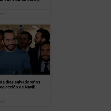
2023
ada diez salvadoreños
reelección de Nayib
023