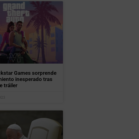
ckstar Games sorprende
iento inesperado tras
e tráiler
023