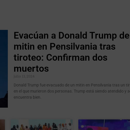
Evacúan a Donald Trump de
mitin en Pensilvania tras
tiroteo: Confirman dos
muertos
julio 13, 2024
Donald Trump fue evacuado de un mitin en Pensilvania tras un ti
en el que murieron dos personas. Trump está siendo atendido y s
encuentra bien.