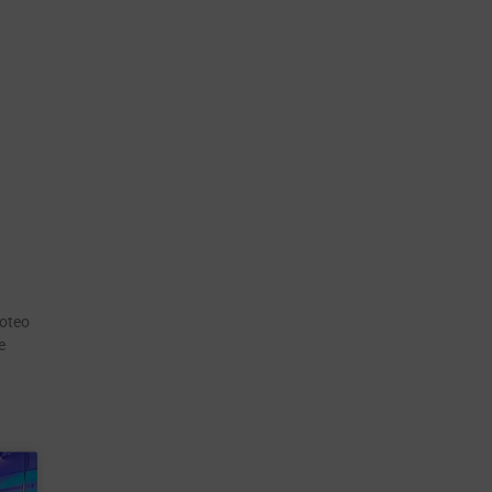
roteo
e