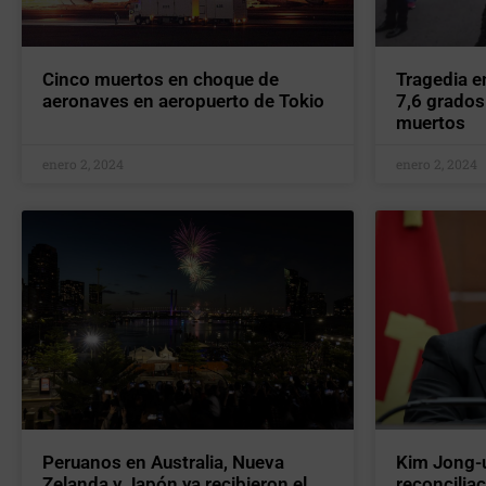
Cinco muertos en choque de
Tragedia e
aeronaves en aeropuerto de Tokio
7,6 grados
muertos
enero 2, 2024
enero 2, 2024
Peruanos en Australia, Nueva
Kim Jong-
Zelanda y Japón ya recibieron el
reconcilia