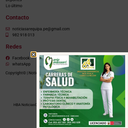
Lo último
Contacto
noticiasarequipa.pe@gmail.com
982 918 013
Redes
Facebook
whatsApp
Copyright© | NoticiasArequipa.pe |
Grupo HBA Noticias
| Todos los
derechos reservados
VISITE TAMBIÉN
HBA Noticias
Cusco Informa
Moquegua Noticias
Tacna Noticias
Puno Noticias