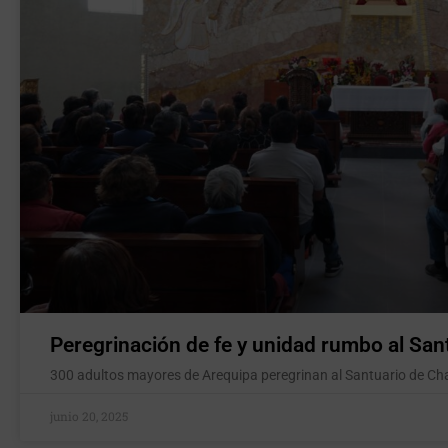
Peregrinación de fe y unidad rumbo al San
300 adultos mayores de Arequipa peregrinan al Santuario de Cha
junio 20, 2025