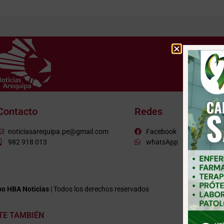
Contacto
Redes
noticiasarequipa.pe@gmail.com
Facebook
982 918 013
whatsApp
o HBA Noticias
| Todos los derechos reservados
ITE TAMBIÉN