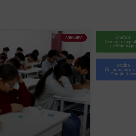
Únete a
AREQUIPA
nuestro cana
de WhatsApp
Recibe
noticias en
Google News