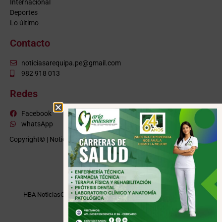
Internacional
Deportes
Lo último
Contacto
noticiasarequipa.pe@gmail.com
982 918 013
Redes
Facebook
whatsApp
Copyright© | NoticiasArequipa.pe |
Grupo HBA Noticias
| Todos los
derechos reservados
VISITE TAMBIÉN
HBA Noticias
Cusco Informa
Moquegua Noticias
Tacna Noticias
Puno Noticias