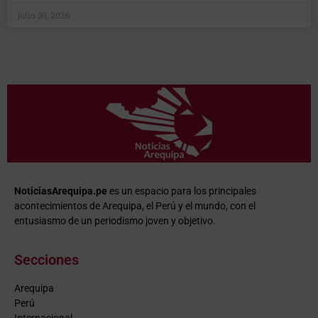
julio 30, 2026
NoticiasArequipa.pe
es un espacio para los principales
acontecimientos de Arequipa, el Perú y el mundo, con el
entusiasmo de un periodismo joven y objetivo.
Secciones
Arequipa
Perú