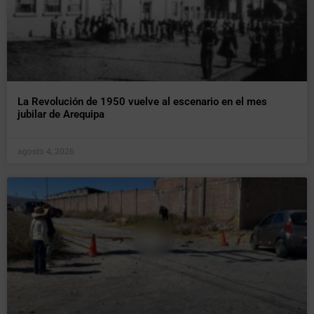
La Revolución de 1950 vuelve al escenario en el mes
jubilar de Arequipa
agosto 4, 2026