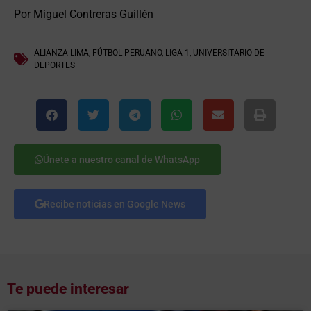
Por Miguel Contreras Guillén
ALIANZA LIMA
,
FÚTBOL PERUANO
,
LIGA 1
,
UNIVERSITARIO DE
DEPORTES
Únete a nuestro canal de WhatsApp
Recibe noticias en Google News
Te puede interesar