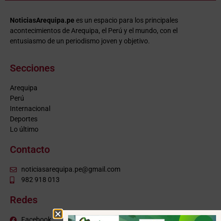
NoticiasArequipa.pe
es un espacio para los principales
acontecimientos de Arequipa, el Perú y el mundo, con el
entusiasmo de un periodismo joven y objetivo.
Secciones
Arequipa
Perú
Internacional
Deportes
Lo último
Contacto
noticiasarequipa.pe@gmail.com
982 918 013
Redes
Facebook