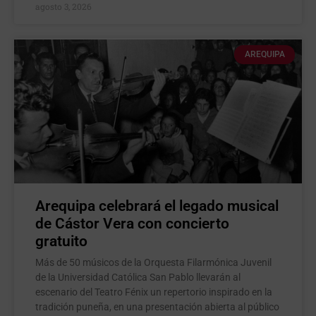
agosto 3, 2026
AREQUIPA
Arequipa celebrará el legado musical
de Cástor Vera con concierto
gratuito
Más de 50 músicos de la Orquesta Filarmónica Juvenil
de la Universidad Católica San Pablo llevarán al
escenario del Teatro Fénix un repertorio inspirado en la
tradición puneña, en una presentación abierta al público