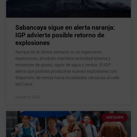
Sabancaya sigue en alerta naranja:
IGP advierte posible retorno de
explosiones
Aunque en la última semana no se registraron
explosiones, el volcán mantiene actividad interna y
emisiones de gases, vapor de agua y ceniza. El IGP
alerta que podrían producirse nuevas explosiones con
dispersión de ceniza hacia localidades cercanas al valle
del Colca.
agosto 4, 2026
AREQUIPA