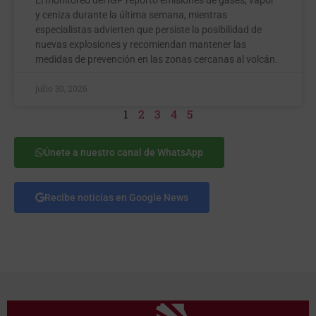
El monitoreo del IGP reportó emisiones de gases, vapor
y ceniza durante la última semana, mientras
especialistas advierten que persiste la posibilidad de
nuevas explosiones y recomiendan mantener las
medidas de prevención en las zonas cercanas al volcán.
julio 30, 2026
1
2
3
4
5
Únete a nuestro canal de WhatsApp
Recibe noticias en Google News