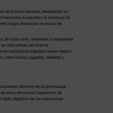
eras de la costa peruana, desempeña un
alimentación lo expone a la amenaza de
orren largas distancias en busca de
ios de estas aves, revelando la inquietante
 en indicadores del nivel de
de microplásticos ingeridos tienen menos
o, como bolsas, juguetes, sorbetes y
Ecosistemas Marinos de la Universidad
cta de estos diminutos fragmentos de
l tejido digestivo de los cormoranes