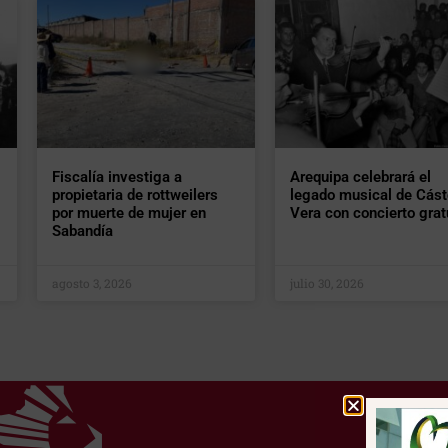
Fiscalía investiga a
Arequipa celebrará el
propietaria de rottweilers
legado musical de Cást
por muerte de mujer en
Vera con concierto grat
Sabandía
agosto 3, 2026
julio 30, 2026