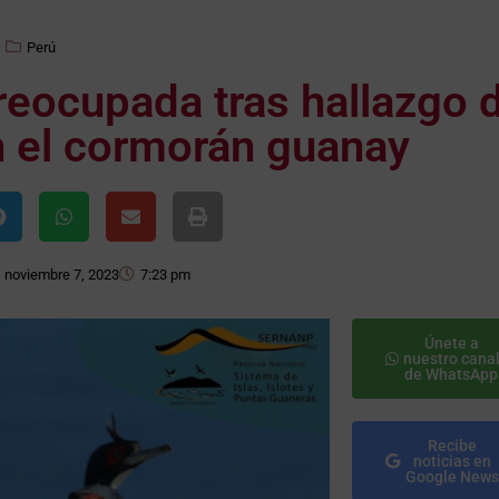
Perú
reocupada tras hallazgo 
n el cormorán guanay
noviembre 7, 2023
7:23 pm
Únete a
nuestro cana
de WhatsApp
Recibe
noticias en
Google News