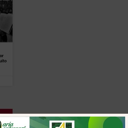
or
uito