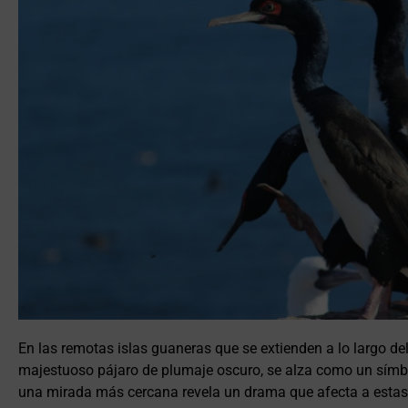
En las remotas islas guaneras que se extienden a lo largo del
majestuoso pájaro de plumaje oscuro, se alza como un símb
una mirada más cercana revela un drama que afecta a estas c