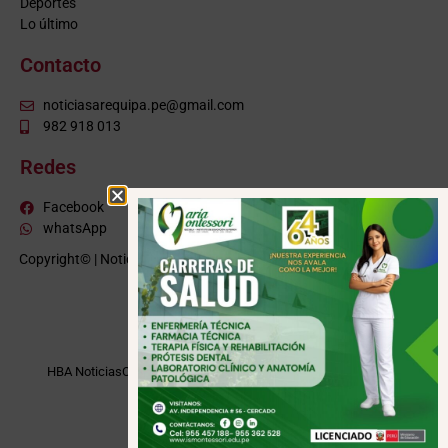
Deportes
Lo último
Contacto
noticiasarequipa.pe@gmail.com
982 918 013
Redes
Facebook
whatsApp
Copyright© | NoticiasArequipa.pe |
Grupo HBA Noticias
| Todos los
derechos reservados
VISITE TAMBIÉN
HBA Noticias
Cusco Informa
Moquegua Noticias
Tacna Noticias
Puno Noticias