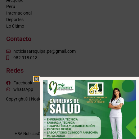
Perú
Internacional
Deportes
Lo último
Contacto
noticiasarequipa.pe@gmail.com
982 918 013
Redes
Facebook
whatsApp
Copyright© | NoticiasArequipa.pe |
Grupo HBA Noticias
| Todos los
derechos reservados
VISITE TAMBIÉN
HBA Noticias
Cusco Informa
Moquegua Noticias
Tacna Noticias