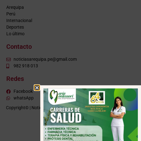
Arequipa
Perú
Internacional
Deportes
Lo último
Contacto
noticiasarequipa.pe@gmail.com
982 918 013
Redes
Facebook
whatsApp
Copyright© | NoticiasArequipa.pe |
Grupo HBA Noticias
| Todos los
derechos reservados
VISITE TAMBIÉN