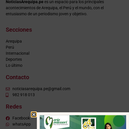
NoticiasArequipa.pe
es un espacio para los principales
acontecimientos de Arequipa, el Perú y el mundo, con el
entusiasmo de un periodismo joven y objetivo.
Secciones
Arequipa
Perú
Internacional
Deportes
Lo último
Contacto
noticiasarequipa.pe@gmail.com
982 918 013
Redes
Facebook
whatsApp