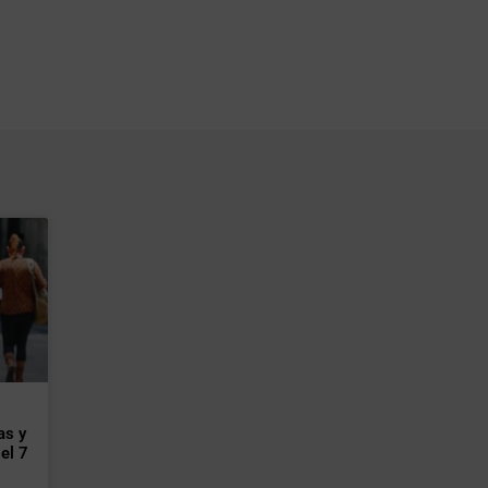
as y
el 7