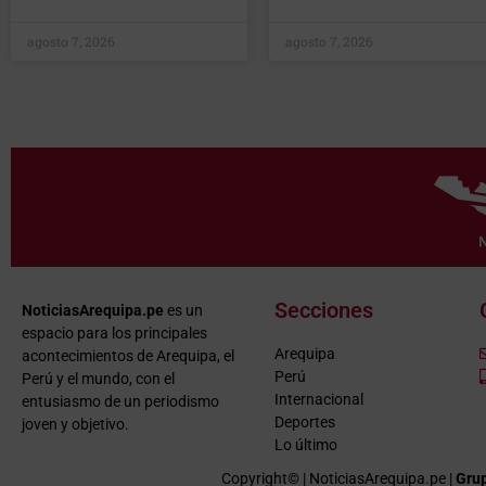
agosto 7, 2026
agosto 7, 2026
Secciones
NoticiasArequipa.pe
es un
espacio para los principales
Arequipa
acontecimientos de Arequipa, el
Perú
Perú y el mundo, con el
Internacional
entusiasmo de un periodismo
Deportes
joven y objetivo.
Lo último
Copyright© | NoticiasArequipa.pe |
Grup