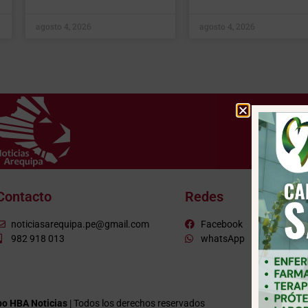
agosto 4, 2026
agosto 4, 2026
Contacto
Redes
noticiasarequipa.pe@gmail.com
Facebook
982 918 013
whatsApp
o HBA Noticias
| Todos los derechos reservados