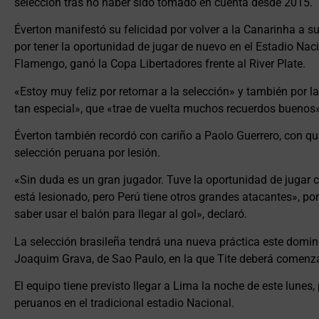
selección tras no haber sido tomado en cuenta desde 2015.
Éverton manifestó su felicidad por volver a la Canarinha a s
por tener la oportunidad de jugar de nuevo en el Estadio Nac
Flamengo, ganó la Copa Libertadores frente al River Plate.
«Estoy muy feliz por retornar a la selección» y también por la
tan especial», que «trae de vuelta muchos recuerdos buenos»,
Éverton también recordó con cariño a Paolo Guerrero, con qu
selección peruana por lesión.
«Sin duda es un gran jugador. Tuve la oportunidad de jugar c
está lesionado, pero Perú tiene otros grandes atacantes», po
saber usar el balón para llegar al gol», declaró.
La selección brasileña tendrá una nueva práctica este domi
Joaquim Grava, de Sao Paulo, en la que Tite deberá comenzar 
El equipo tiene previsto llegar a Lima la noche de este lunes, 
peruanos en el tradicional estadio Nacional.