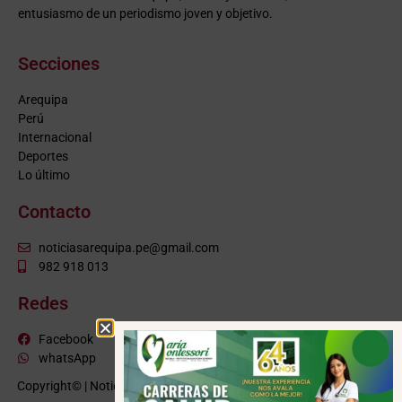
entusiasmo de un periodismo joven y objetivo.
Secciones
Arequipa
Perú
Internacional
Deportes
Lo último
Contacto
noticiasarequipa.pe@gmail.com
982 918 013
Redes
Facebook
whatsApp
Copyright© | NoticiasArequipa.pe |
Grupo HBA Noticias
| Todos los