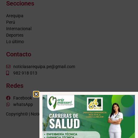
Secciones
Arequipa
Perú
Internacional
Deportes
Lo último
Contacto
noticiasarequipa.pe@gmail.com
982 918 013
Redes
Facebook
whatsApp
Copyright© | NoticiasArequipa.pe |
Grupo HBA Noticias
| Todos los
derechos reservados
VISITE TAMBIÉN