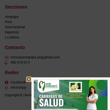
Secciones
Arequipa
Perú
Internacional
Deportes
Lo último
Contacto
noticiasarequipa.pe@gmail.com
982 918 013
Redes
Facebook
whatsApp
Copyright© | NoticiasArequipa.pe |
Grupo HBA Noticias
| Todos los
derechos reservados