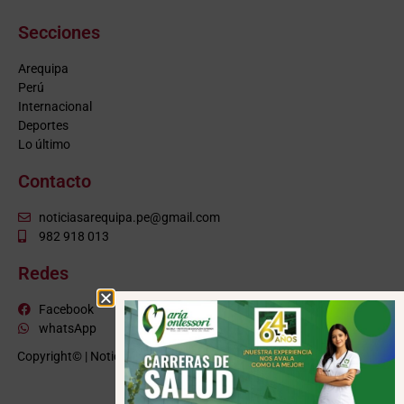
Secciones
Arequipa
Perú
Internacional
Deportes
Lo último
Contacto
noticiasarequipa.pe@gmail.com
982 918 013
Redes
Facebook
whatsApp
Copyright© | NoticiasArequipa.pe |
Grupo HBA Noticias
| Todos los
derechos reservados