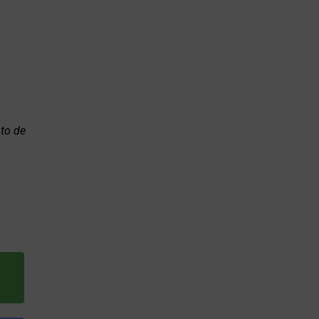
oto de
l