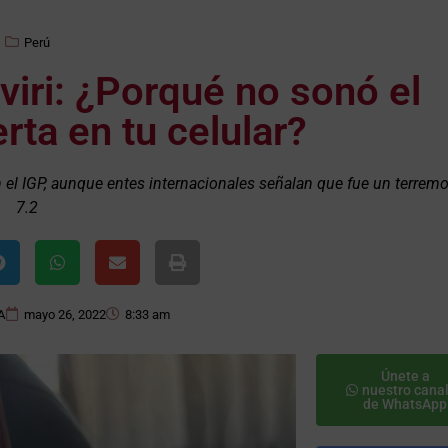
Perú
iri: ¿Porqué no sonó el
rta en tu celular?
n el IGP, aunque entes internacionales señalan que fue un terrem
7.2
A
mayo 26, 2022
8:33 am
Únete a
nuestro cana
de WhatsApp