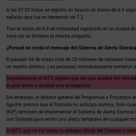
A las 07.02 horas se registró en Ayaviri un sismo de 6.9 segú
señalan que fue un terremoto de 7.2
Tras el sismo de 6.9 de intensidad registrado en la ciudad de
zona sur se hicieron la misma pregunta:
¿Porqué no recibí el mensaje del Sistema de Alerta Sísmi
El pasado 06 de mayo más de 20 millones de celulares fuero
un evento sísmico. Las personas inmediatamente temieron p
Seguidamente el MTC explicó que era una prueba del llama
al país antes y durante una emergencia.
Sin embargo, el director general de Programas y Proyectos 
Aguirre, precisó que el Sismate no anticipa sismos. Solo cuan
(IGP) terminen de implementar el Sistema de Alerta Sísmica 
con Sismate para emitir una alerta temprana de cualquier mo
El MTC aún no ha hecho la entrega oficial del Sismate a Inde