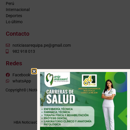
Perú
Internacional
Deportes
Lo último
Contacto
noticiasarequipa.pe@gmail.com
982 918 013
Redes
Facebook
whatsApp
Copyright© | NoticiasArequipa.pe |
Grupo HBA Noticias
| Todos los
derechos reservados
VISITE TAMBIÉN
HBA Noticias
Cusco Informa
Moquegua Noticias
Tacna Noticias
Puno Noticias