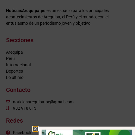
NoticiasArequipa.pe
es un espacio para los principales
acontecimientos de Arequipa, el Perú y el mundo, con el
entusiasmo de un periodismo joven y objetivo.
Secciones
Arequipa
Perú
Internacional
Deportes
Lo último
Contacto
noticiasarequipa.pe@gmail.com
982 918 013
Redes
Facebook