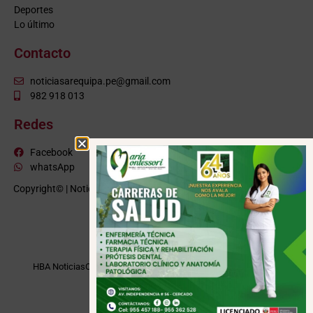
Deportes
Lo último
Contacto
noticiasarequipa.pe@gmail.com
982 918 013
Redes
Facebook
whatsApp
Copyright© | NoticiasArequipa.pe |
Grupo HBA Noticias
| Todos los
derechos reservados
VISITE TAMBIÉN
HBA Noticias
Cusco Informa
Moquegua Noticias
Tacna Noticias
Puno Noticias