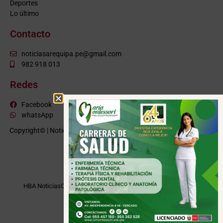
Deportes
Lo último
Contacto
noticiasarequipa.pe@gmail.com
982 918 013
Redes
Facebook
whatsApp
Copyright© | NoticiasArequipa.pe |
Grupo HBA Noticias
| Todos los
derechos reservados
VISITE TAMBIÉN
HBA Noticias
Cusco Informa
Moquegua Noticias
Tacna Noticias
Puno Noticias