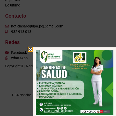
Lo último
Contacto
noticiasarequipa.pe@gmail.com
982 918 013
Redes
Facebook
whatsApp
Copyright© | NoticiasArequipa.pe |
Grupo HBA Noticias
| Todos los
derechos reservados
VISITE TAMBIÉN
HBA Noticias
Cusco Informa
Moquegua Noticias
Tacna Noticias
Puno Noticias