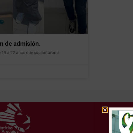
n de admisión.
e 19 a 22 años que suplantaron a