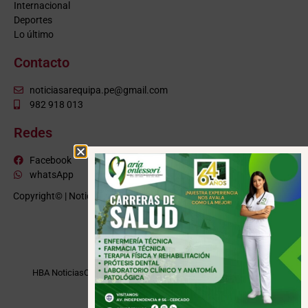
Internacional
Deportes
Lo último
Contacto
noticiasarequipa.pe@gmail.com
982 918 013
Redes
Facebook
whatsApp
Copyright© | NoticiasArequipa.pe |
Grupo HBA Noticias
| Todos los
derechos reservados
VISITE TAMBIÉN
HBA Noticias
Cusco Informa
Moquegua Noticias
Tacna Noticias
Puno Noticias