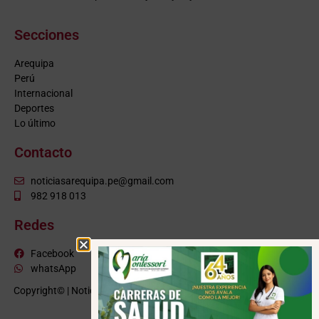
Secciones
Arequipa
Perú
Internacional
Deportes
Lo último
Contacto
noticiasarequipa.pe@gmail.com
982 918 013
Redes
Facebook
whatsApp
Copyright© | NoticiasArequipa.pe |
Grupo HBA Noticias
| Todos los
derechos reservados