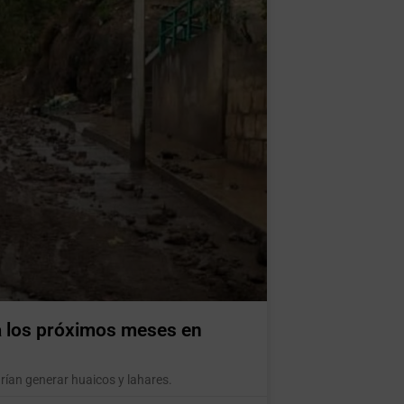
a los próximos meses en
rían generar huaicos y lahares.