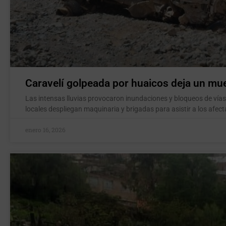
Caravelí golpeada por huaicos deja un mu
Las intensas lluvias provocaron inundaciones y bloqueos de vías
locales despliegan maquinaria y brigadas para asistir a los afec
enero 16, 2026