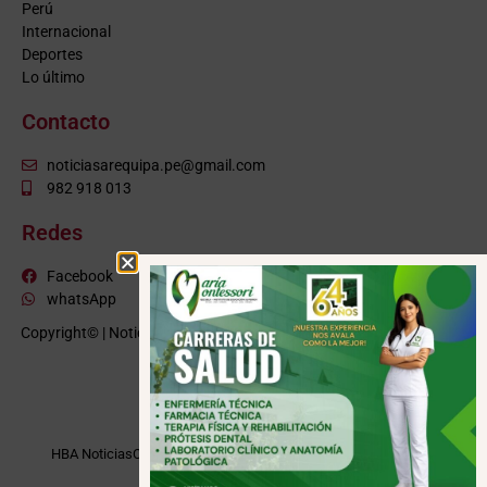
Perú
Internacional
Deportes
Lo último
Contacto
noticiasarequipa.pe@gmail.com
982 918 013
Redes
Facebook
whatsApp
Copyright© | NoticiasArequipa.pe |
Grupo HBA Noticias
| Todos los
derechos reservados
VISITE TAMBIÉN
HBA Noticias
Cusco Informa
Moquegua Noticias
Tacna Noticias
Puno Noticias