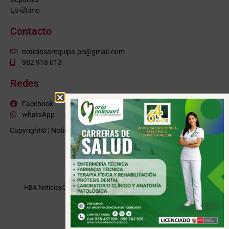
Lo último
Contacto
noticiasarequipa.pe@gmail.com
982 918 013
Redes
Facebook
whatsApp
Copyright© | NoticiasArequipa.pe |
Grupo HBA Noticias
| Todos los
derechos reservados
VISITE TAMBIÉN
HBA Noticias
Cusco Informa
Moquegua Noticias
Tacna Noticias
Puno Noticias