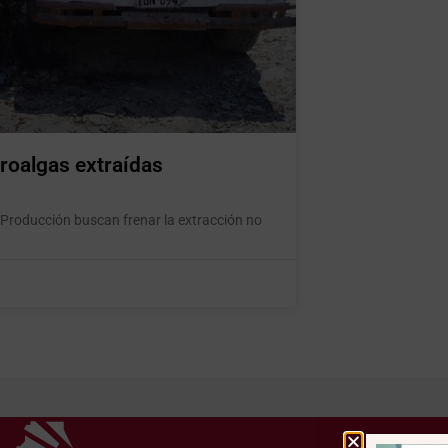
croalgas extraídas
e Producción buscan frenar la extracción no