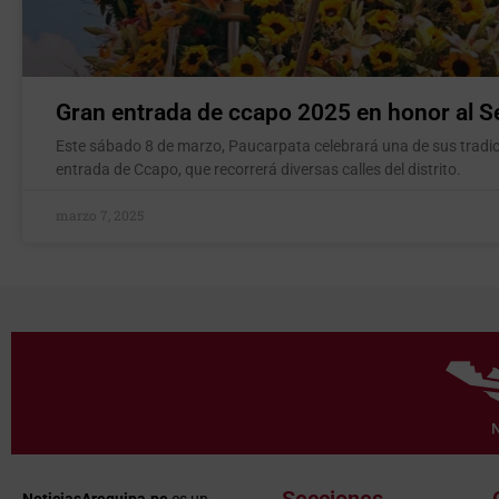
Gran entrada de ccapo 2025 en honor al S
Este sábado 8 de marzo, Paucarpata celebrará una de sus tradic
entrada de Ccapo, que recorrerá diversas calles del distrito.
marzo 7, 2025