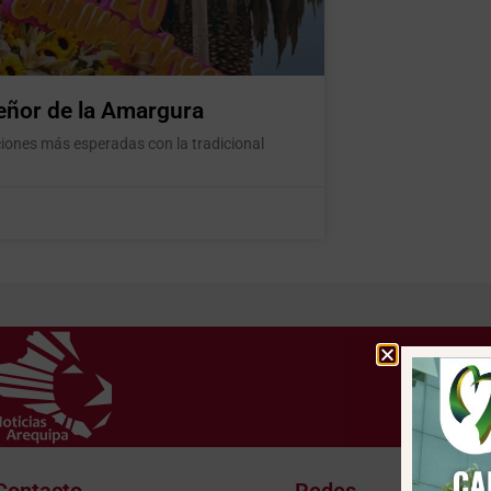
eñor de la Amargura
iones más esperadas con la tradicional