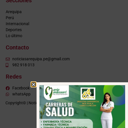
Secciones
Arequipa
Perú
Internacional
Deportes
Lo último
Contacto
noticiasarequipa.pe@gmail.com
982 918 013
Redes
Facebook
whatsApp
Copyright© | NoticiasArequipa.pe |
Grupo HBA Noticias
| Todos los
derechos reservados
VISITE TAMBIÉN