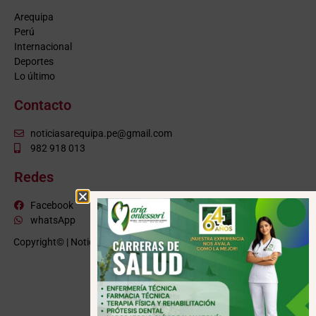
Arequipa
Perú
Internacional
Deportes
Lo último
Contacto
noticiasarequipa.pe@gmail.com
982 918 013
Redes
Facebook
whatsApp
Copyright© | NoticiasArequipa.pe |
Grupo HBA Noticias
| Todos los
derechos reservados
VISITE TAMBIÉN