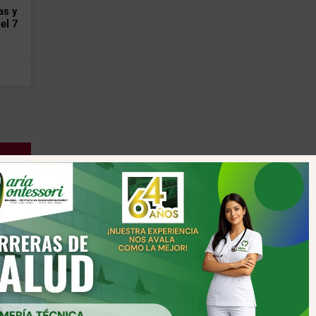
as y
el 7