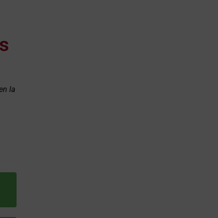
s
en la
l