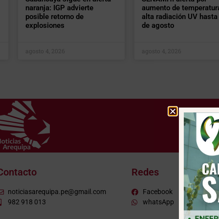
naranja: IGP advierte
aumento de temperatur
posible retorno de
alta radiación UV hasta 
explosiones
de agosto
agosto 4, 2026
agosto 4, 2026
Contacto
Redes
noticiasarequipa.pe@gmail.com
Facebook
982 918 013
whatsApp