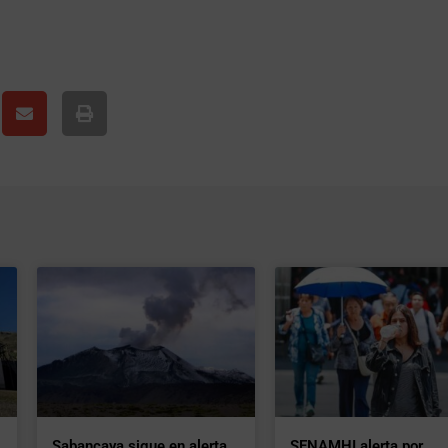
Sabancaya sigue en alerta
SENAMHI alerta por