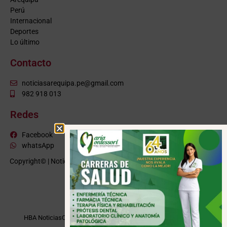
Perú
Internacional
Deportes
Lo último
Contacto
noticiasarequipa.pe@gmail.com
982 918 013
Redes
Facebook
whatsApp
Copyright© | NoticiasArequipa.pe |
Grupo HBA Noticias
| Todos los
derechos reservados
VISITE TAMBIÉN
HBA Noticias
Cusco Informa
Moquegua Noticias
Tacna Noticias