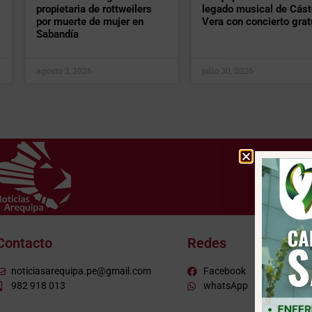
propietaria de rottweilers
legado musical de Cást
por muerte de mujer en
Vera con concierto grat
Sabandía
agosto 3, 2026
julio 30, 2026
Contacto
Redes
noticiasarequipa.pe@gmail.com
Facebook
982 918 013
whatsApp