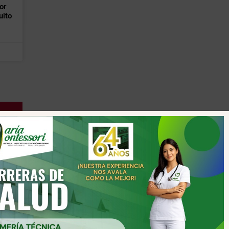
or
uito