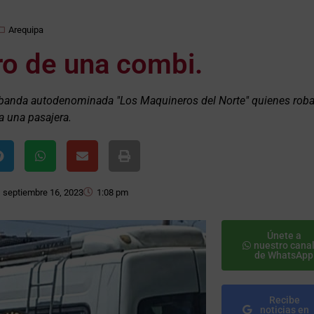
Arequipa
ro de una combi.
la banda autodenominada "Los Maquineros del Norte" quienes rob
a una pasajera.
septiembre 16, 2023
1:08 pm
Únete a
nuestro cana
de WhatsApp
Recibe
noticias en