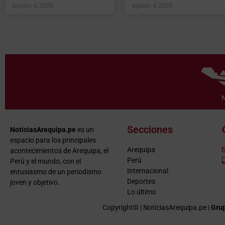
agosto 4, 2026
agosto 4, 2026
Secciones
NoticiasArequipa.pe
es un
espacio para los principales
Arequipa
acontecimientos de Arequipa, el
Perú
Perú y el mundo, con el
Internacional
entusiasmo de un periodismo
Deportes
joven y objetivo.
Lo último
Copyright© | NoticiasArequipa.pe |
Grup