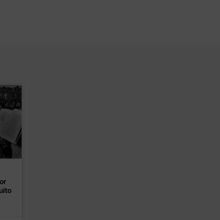
or
uito