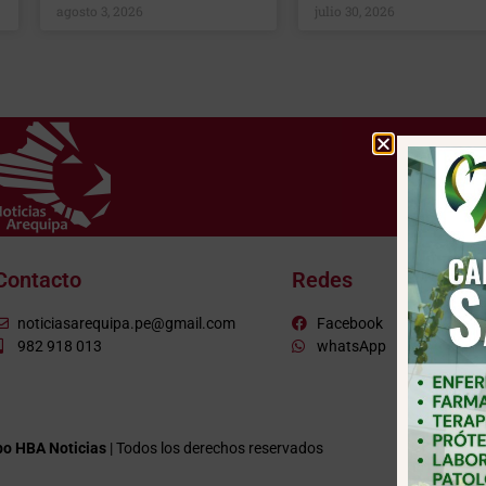
agosto 3, 2026
julio 30, 2026
Contacto
Redes
noticiasarequipa.pe@gmail.com
Facebook
982 918 013
whatsApp
o HBA Noticias
| Todos los derechos reservados