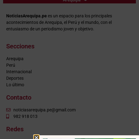
NoticiasArequipa.pe
es un espacio para los principales
acontecimientos de Arequipa, el Perú y el mundo, con el
entusiasmo de un periodismo joven y objetivo.
Secciones
Arequipa
Perú
Internacional
Deportes
Lo último
Contacto
noticiasarequipa.pe@gmail.com
982 918 013
Redes