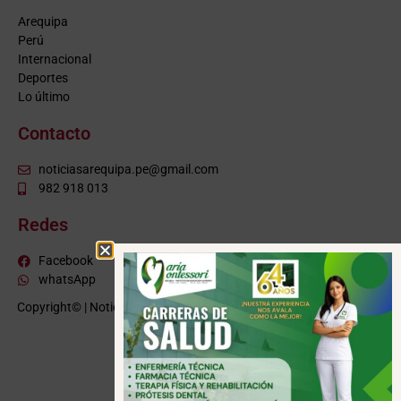
Arequipa
Perú
Internacional
Deportes
Lo último
Contacto
noticiasarequipa.pe@gmail.com
982 918 013
Redes
Facebook
whatsApp
Copyright© | NoticiasArequipa.pe |
Grupo HBA Noticias
| Todos los
derechos reservados
VISITE TAMBIÉN