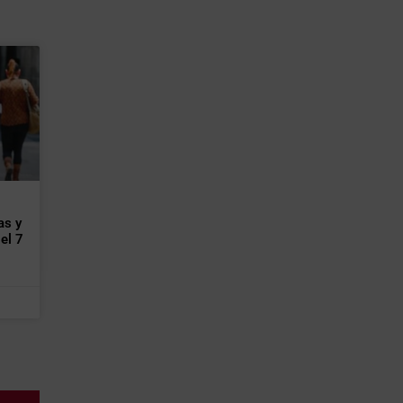
as y
el 7