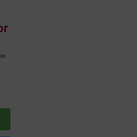
or
ito
l