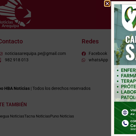
Contacto
Redes
noticiasarequipa.pe@gmail.com
Facebook
982 918 013
whatsApp
o HBA Noticias
| Todos los derechos reservados
ITE TAMBIÉN
egua Noticias
Tacna Noticias
Puno Noticias