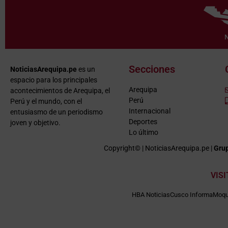
Secciones
NoticiasArequipa.pe
es un
espacio para los principales
Arequipa
acontecimientos de Arequipa, el
Perú
Perú y el mundo, con el
Internacional
entusiasmo de un periodismo
Deportes
joven y objetivo.
Lo último
Copyright© | NoticiasArequipa.pe |
Grup
VIS
HBA Noticias
Cusco Informa
Moqu