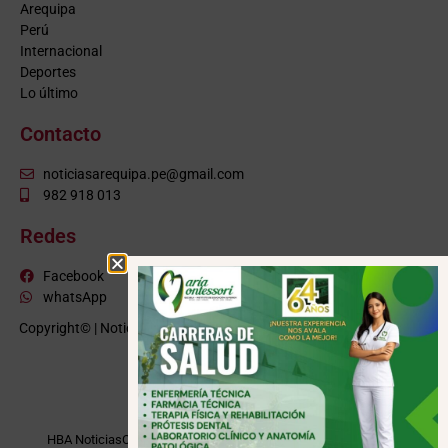
Arequipa
Perú
Internacional
Deportes
Lo último
Contacto
noticiasarequipa.pe@gmail.com
982 918 013
Redes
Facebook
whatsApp
Copyright© | NoticiasArequipa.pe |
Grupo HBA Noticias
| Todos los
derechos reservados
VISITE TAMBIÉN
HBA Noticias
Cusco Informa
Moquegua Noticias
Tacna Noticias