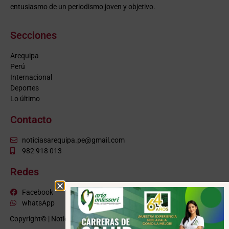
entusiasmo de un periodismo joven y objetivo.
Secciones
Arequipa
Perú
Internacional
Deportes
Lo último
Contacto
noticiasarequipa.pe@gmail.com
982 918 013
Redes
Facebook
whatsApp
Copyright© | NoticiasArequipa.pe |
Grupo HBA Noticias
| Todos los