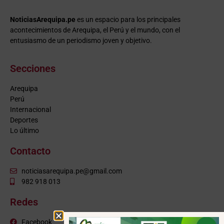
NoticiasArequipa.pe
es un espacio para los principales
acontecimientos de Arequipa, el Perú y el mundo, con el
entusiasmo de un periodismo joven y objetivo.
Secciones
Arequipa
Perú
Internacional
Deportes
Lo último
Contacto
noticiasarequipa.pe@gmail.com
982 918 013
Redes
Facebook