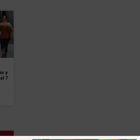
as y
el 7