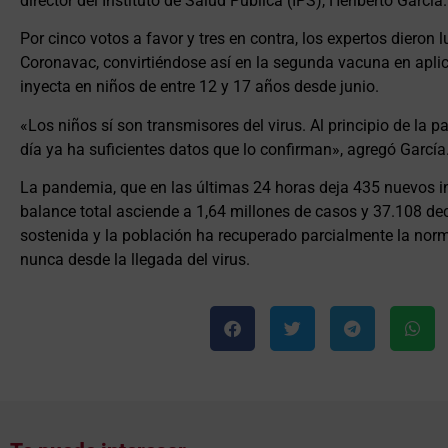
director del Instituto de Salud Pública (IPS), Heriberto García.
Por cinco votos a favor y tres en contra, los expertos dieron l
Coronavac, convirtiéndose así en la segunda vacuna en aplica
inyecta en niños de entre 12 y 17 años desde junio.
«Los niños sí son transmisores del virus. Al principio de la
día ya ha suficientes datos que lo confirman», agregó García
La pandemia, que en las últimas 24 horas deja 435 nuevos in
balance total asciende a 1,64 millones de casos y 37.108 de
sostenida y la población ha recuperado parcialmente la norm
nunca desde la llegada del virus.