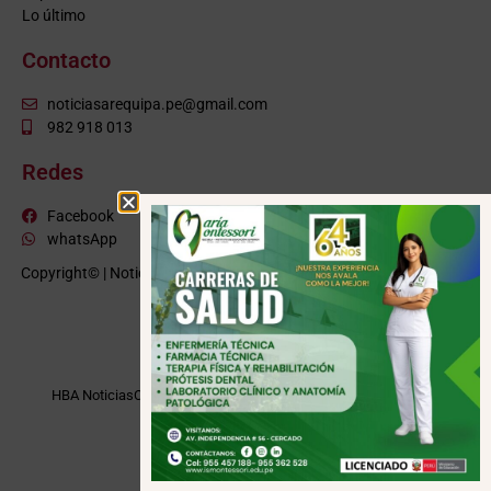
Lo último
Contacto
noticiasarequipa.pe@gmail.com
982 918 013
Redes
Facebook
whatsApp
Copyright© | NoticiasArequipa.pe |
Grupo HBA Noticias
| Todos los
derechos reservados
VISITE TAMBIÉN
HBA Noticias
Cusco Informa
Moquegua Noticias
Tacna Noticias
Puno Noticias