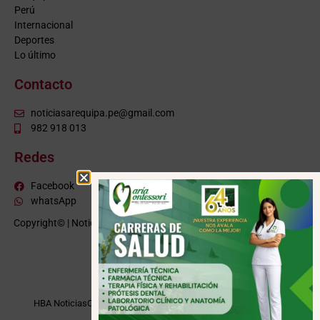
Perú
Internacional
Deportes
Lo último
Contacto
noticiasarequipa.pe@gmail.com
982 918 013
Redes
Facebook
whatsApp
Copyright© | NoticiasArequipa.pe |
Grupo HBA Noticias
| Todos los
derechos reservados
VISITE TAMBIÉN
HBA Noticias
Cusco Informa
Moquegua Noticias
Tacna Noticias
Puno Noticias