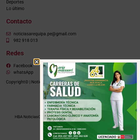
Deportes
Lo último
Contacto
noticiasarequipa.pe@gmail.com
982 918 013
Redes
Facebook
whatsApp
Copyright© | NoticiasArequipa.pe |
Grupo HBA Noticias
| Todos los
derechos reservados
VISITE TAMBIÉN
HBA Noticias
Cusco Informa
Moquegua Noticias
Tacna Noticias
Puno Noticias