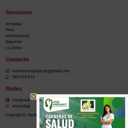
Secciones
Arequipa
Perú
Internacional
Deportes
Lo último
Contacto
noticiasarequipa.pe@gmail.com
982 918 013
Redes
Facebook
whatsApp
Copyright© | NoticiasArequipa.pe |
Grupo HBA Noticias
| Todos los
derechos reservados