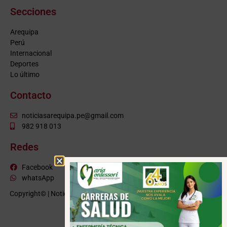
Secciones
Arequipa
Perú
Internacional
Deportes
Lo último
Contacto
noticiasarequipa.pe@gmail.com
982 918 013
Redes
Facebook
whatsApp
Copyright© | NoticiasArequipa.pe |
Grupo HBA Noticias
| Todos los
derechos reservados